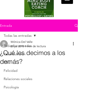
Entrada
Todas las entradas
Mónica Del Valle
Todas las entradas
28 jul 2016
1 min de lectura
¿Qué les decimos a los
PsicoNutrición
demás?
PNL
Felicidad
Relaciones sociales
Psicología