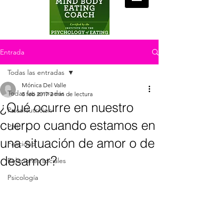
Entrada
Todas las entradas
Mónica Del Valle
Todas las entradas
8 feb 2017
2 min de lectura
¿Qué ocurre en nuestro
PsicoNutrición
cuerpo cuando estamos en
PNL
una situación de amor o de
Felicidad
desamor?
Relaciones sociales
Psicología