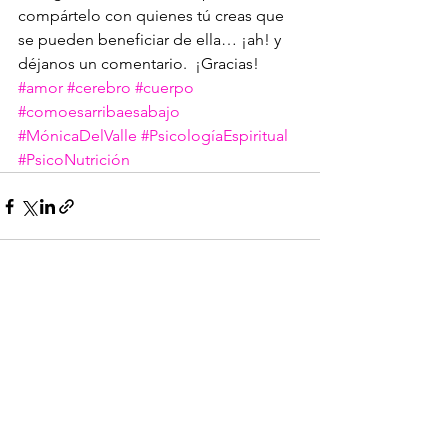
compártelo con quienes tú creas que 
se pueden beneficiar de ella… ¡ah! y 
déjanos un comentario.  ¡Gracias!
#amor
#cerebro
#cuerpo
#comoesarribaesabajo
#MónicaDelValle
#PsicologíaEspiritual
#PsicoNutrición
Ver todo
Entradas recientes