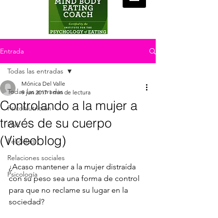
Entrada
Todas las entradas
Mónica Del Valle
Todas las entradas
9 jun 2017
1 min de lectura
Controlando a la mujer a
PsicoNutrición
través de su cuerpo
PNL
(Videoblog)
Felicidad
Relaciones sociales
¿Acaso mantener a la mujer distraída 
Psicología
con su peso sea una forma de control 
para que no reclame su lugar en la 
sociedad?