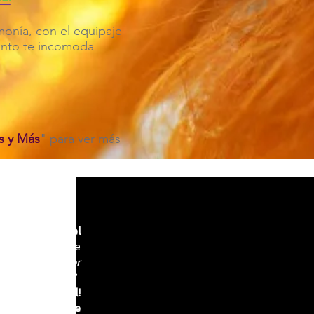
rmonía, con el equipaje
tanto te incomoda
s y Más
" para ver más
rsonas en
todo el
 especialidad de
or el
Institute for
logy of Eating
)?
lamos Español!
as para apoyarte