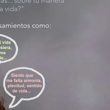
ás... sobre tu manera
la vida?"
ensamientos como: