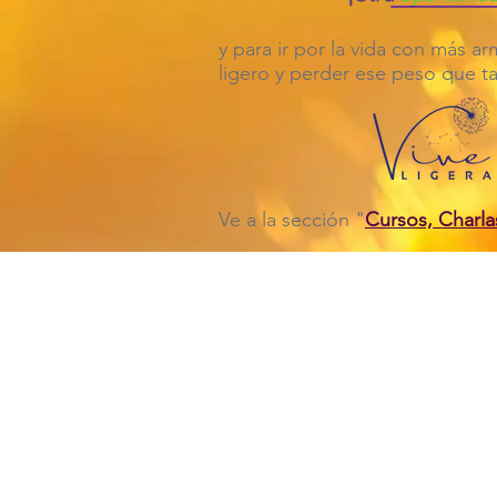
y para ir por la vida con más a
ligero y perder ese peso que 
Ve a la sección "
Cursos, Charla
¿Sabías que ya hay miles de pe
mundo
con la
Mind Body Coach (p
the Psycho
¡Pero menos de 600 hab
Varias estamos aquí, list