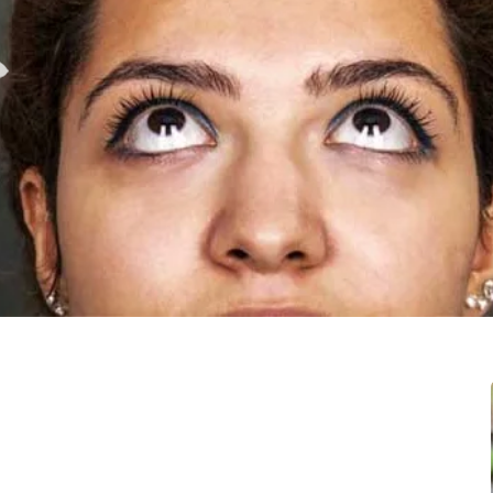
AME
Y recibe gratis mi artículo "Los dioses nos visitan
a diario", una mirada antigua y novedosa a nuestra
vida cotidiana.