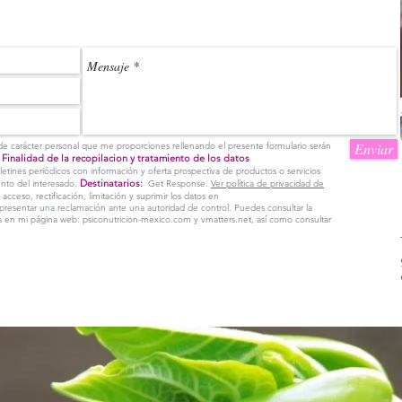
Enviar
 de carácter personal que me proporciones rellenando el presente formulario serán
Finalidad de la recopilacion y tratamiento de los datos
.
boletines periódicos con información y oferta prospectiva de productos o servicios
Destinatarios:
nto del interesado.
Get Response.
Ver política de privacidad de
cceso, rectificación, limitación y suprimir los datos en
resentar una reclamación ante una autoridad de control. Puedes consultar la
os en mi página web: psiconutricion-mexico.com y vmatters.net, así como consultar