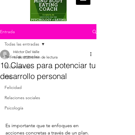
Entrada
Todas las entradas
Héctor Del Valle
Todas las entradas
16 dic 2020
5 min de lectura
10 Claves para potenciar tu
PsicoNutrición
desarrollo personal
PNL
Felicidad
Relaciones sociales
Psicología
Es importante que te enfoques en 
acciones concretas a través de un plan. 