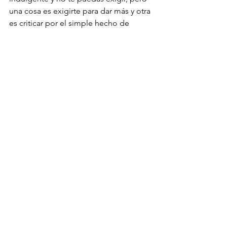
una cosa es exigirte para dar más y otra 
es criticar por el simple hecho de 
hacerlo. ¿Acaso serías tan crítica con 
otras personas? Seguramente no. Ante 
los demás solemos medirnos, pero 
una, como es de confianza…
 Errores, cometerás muchos, pero, en 
lugar de sentirte mal por las decisiones 
que hayas tomado, o por la situación 
actual de tu vida, plantéate aprender 
de ello y ve la oportunidad que tienes 
para mejorar.
Ahora tienes tres opciones: La primera, 
es desistir y no hacer nada por tu 