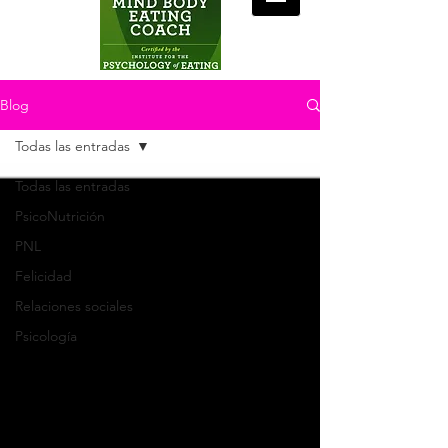
Blog
Todas las entradas
Todas las entradas
PsicoNutrición
PNL
Felicidad
Relaciones sociales
Psicología