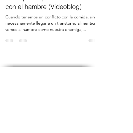
con el hambre (Videoblog)
Cuando tenemos un conflicto con la comida, sin
necesariamente llegar a un transtorno alimenticio,
vemos al hambre como nuestra enemiga,...
Políticas de Privacidad
Aviso Legal
Política de Cookies
Mónica del Valle
PsicoNutrición-México
Nourishing Psychology