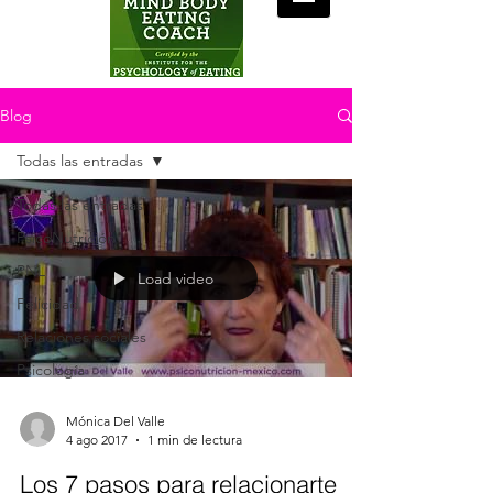
Blog
Todas las entradas
Todas las entradas
PsicoNutrición
PNL
Load video
Felicidad
Relaciones sociales
Psicología
Mónica Del Valle
4 ago 2017
1 min de lectura
Los 7 pasos para relacionarte