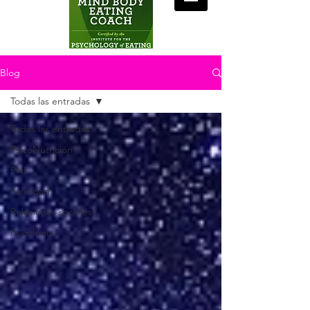
Blog
Todas las entradas
Todas las entradas
PsicoNutrición
PNL
Felicidad
Relaciones sociales
Psicología