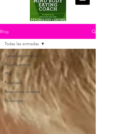
Blog
Todas las entradas
Todas las entradas
PsicoNutrición
PNL
Felicidad
Relaciones sociales
Psicología