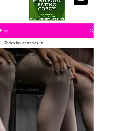
Blog
Todas las entradas
Todas las entradas
PsicoNutrición
PNL
Felicidad
Relaciones sociales
Psicología