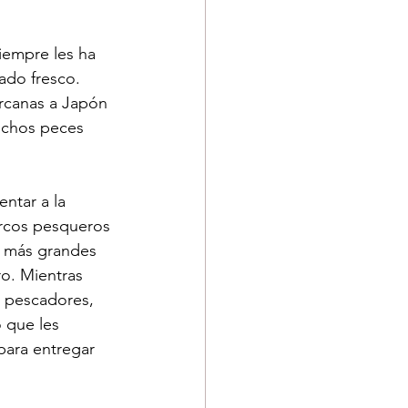
iempre les ha 
ado fresco. 
rcanas a Japón 
uchos peces 
entar a la 
arcos pesqueros 
s más grandes 
ro. Mientras 
s pescadores, 
 que les 
para entregar 