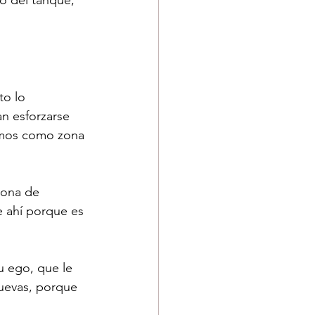
o del tanque, 
o lo 
n esforzarse 
emos como zona 
zona de 
e ahí porque es 
u ego, que le 
muevas, porque 