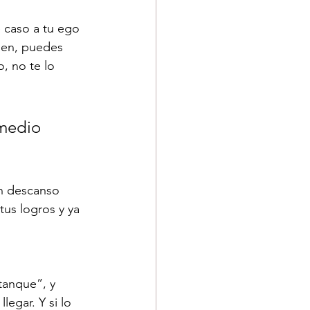
e caso a tu ego 
ien, puedes 
, no te lo 
medio 
un descanso 
tus logros y ya 
 tanque”, y 
egar. Y si lo 