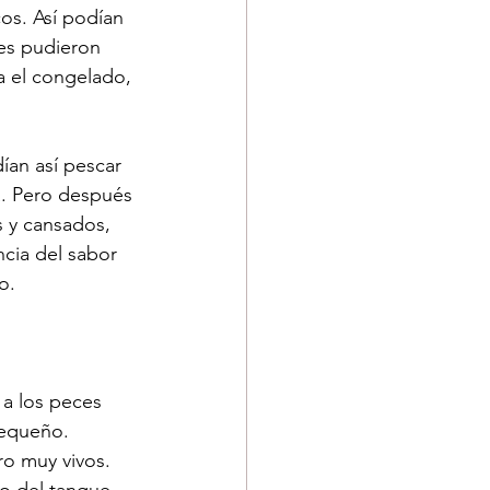
os. Así podían 
es pudieron 
a el congelado, 
ían así pescar 
a. Pero después 
 y cansados, 
cia del sabor 
o.
a los peces 
pequeño.
o muy vivos. 