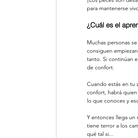
¡Los peces son desaf
para mantenerse viv
¿Cuál es el apren
Muchas personas se e
consiguen empiezan a
tanto. Si continúan
de confort. 
Cuando estás en tu z
confort, habrá quien 
lo que conoces y eso
Y entonces llega un 
tiene terror a los c
qué tal si...