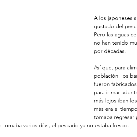
A los japoneses s
gustado del pesc
Pero las aguas ce
no han tenido m
por décadas.
Así que, para alim
población, los b
fueron fabricado
para ir mar adent
más lejos iban lo
más era el tiempo
tomaba regresar 
je tomaba varios días, el pescado ya no estaba fresco.