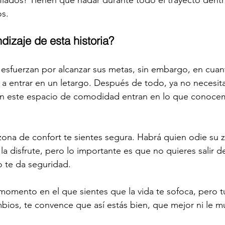
iados! Tienen que nadar durante todo el trayecto dentr
os.
dizaje de esta historia?
sfuerzan por alcanzar sus metas, sin embargo, en cuant
 entrar en un letargo. Después de todo, ya no necesita
 en este espacio de comodidad entran en lo que conoc
ona de confort te sientes segura. Habrá quien odie su 
la disfrute, pero lo importante es que no quieres salir d
 te da seguridad.
momento en el que sientes que la vida te sofoca, pero t
ambios, te convence que así estás bien, que mejor ni le 