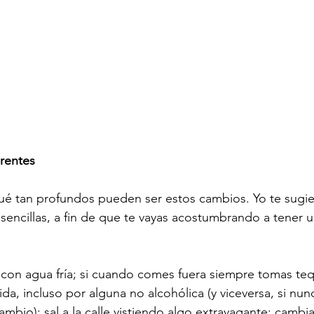
erentes
qué tan profundos pueden ser estos cambios. Yo te sugi
encillas, a fin de que te vayas acostumbrando a tener 
con agua fría; si cuando comes fuera siempre tomas tequ
da, incluso por alguna no alcohólica (y viceversa, si nu
mbio); sal a la calle vistiendo algo extravagante; cambia 