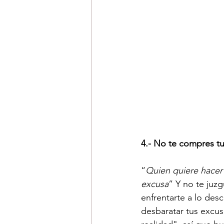
4.- No te compres t
“
Quien quiere hacer 
excusa
” Y no te juz
enfrentarte a lo des
desbaratar tus excus