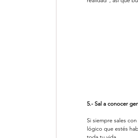
realidad", así que bu
5.- Sal a conocer ge
Si siempre sales con
lógico que estés ha
toda tu vida.