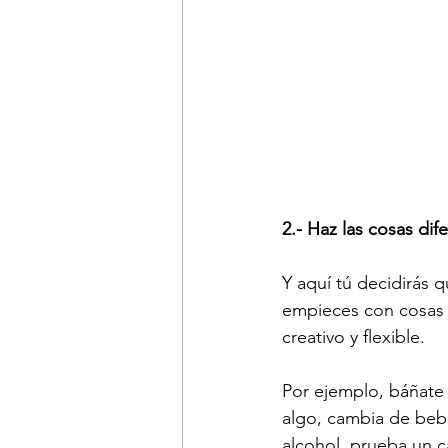
2.- Haz las cosas dif
Y aquí tú decidirás 
empieces con cosas s
creativo y flexible.
Por ejemplo, báñate 
algo, cambia de bebi
alcohol, prueba un ca