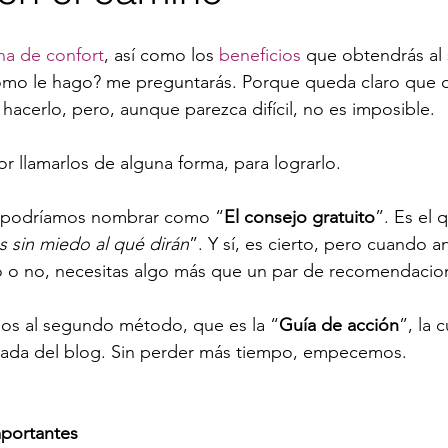
na de confort
, así como los 
beneficios
 que obtendrás al s
ómo le hago? me preguntarás. Porque queda claro que d
hacerlo, pero, aunque parezca difícil, no es imposible.
r llamarlos de alguna forma, para lograrlo.
e podríamos nombrar como “
El consejo gratuito
”. Es el q
 sin miedo al qué dirán
”. Y sí, es cierto, pero cuando a
o o no, necesitas algo más que un par de recomendacio
os al segundo método, que es la “
Guía de acción
”, la c
trada del blog. Sin perder más tiempo, empecemos.
mportantes