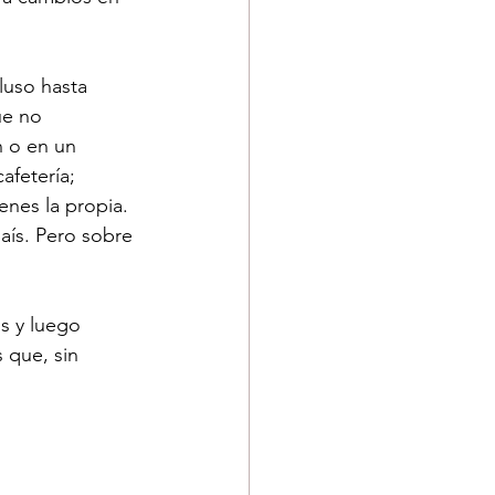
luso hasta 
ue no 
n o en un 
afetería; 
enes la propia. 
aís. Pero sobre 
s y luego 
 que, sin 