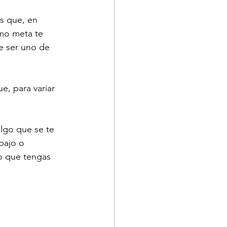
s que, en 
omo meta te 
e ser uno de 
, para variar 
lgo que se te 
bajo o 
o que tengas 