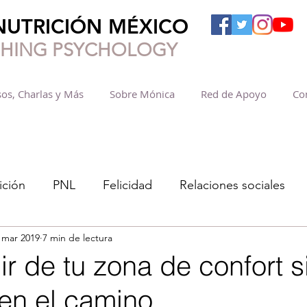
NUTRICIÓN MÉXICO
SHING PSYCHOLOGY
os, Charlas y Más
Sobre Mónica
Red de Apoyo
Co
ición
PNL
Felicidad
Relaciones sociales
 mar 2019
7 min de lectura
r de tu zona de confort s
 en el camino