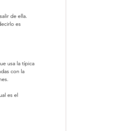
alir de ella. 
ecirlo es 
ue usa la típica 
ndas con la 
nes.
ual es el 