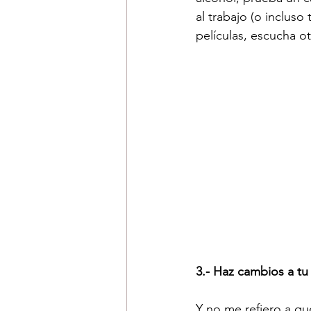
al trabajo (o incluso
películas, escucha o
3.- Haz cambios a t
Y no me refiero a qu