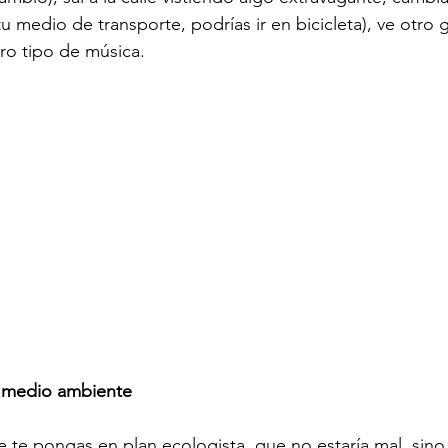
 tu medio de transporte, podrías ir en bicicleta), ve otro
tro tipo de música.
u medio ambiente
e te pongas en plan ecologista, que no estaría mal, sino