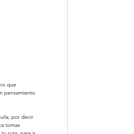
ero que 
un pensamiento 
ila, por decir 
nca tomas 
tu ruta  para ir 