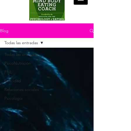
Blog
Todas las entradas
Todas las entradas
PsicoNutrición
PNL
Felicidad
Relaciones sociales
Psicología