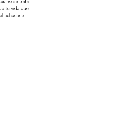
es no se trata 
de tu vida que 
cil achacarle 