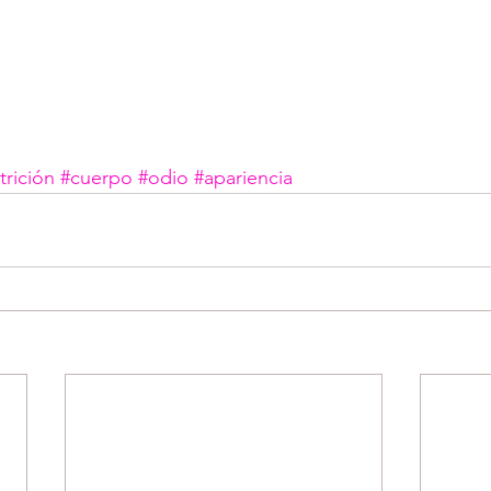
trición
#cuerpo
#odio
#apariencia