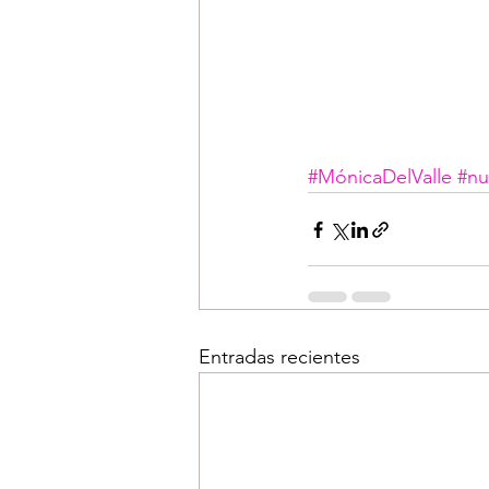
#MónicaDelValle
#nu
Entradas recientes