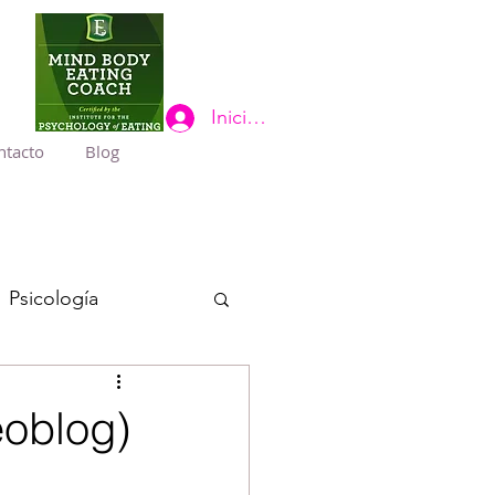
Iniciar sesión
ntacto
Blog
Psicología
eoblog)