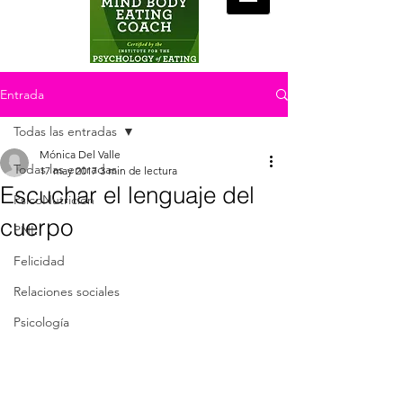
Entrada
Todas las entradas
Mónica Del Valle
Todas las entradas
17 may 2017
3 min de lectura
Escuchar el lenguaje del
PsicoNutrición
cuerpo
PNL
Felicidad
Relaciones sociales
Psicología