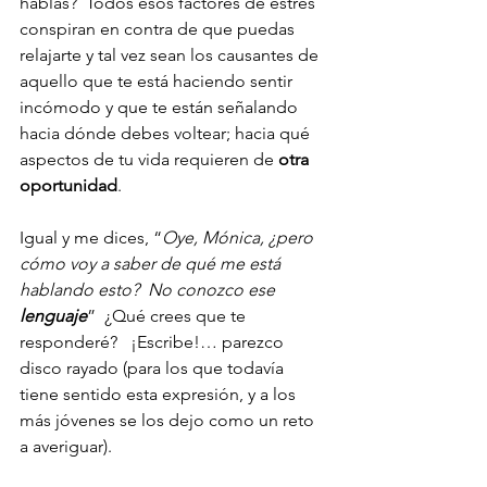
hablas?  Todos esos factores de estrés 
conspiran en contra de que puedas 
relajarte y tal vez sean los causantes de 
aquello que te está haciendo sentir 
incómodo y que te están señalando 
hacia dónde debes voltear; hacia qué 
aspectos de tu vida requieren de 
otra 
oportunidad
.
Igual y me dices, “
Oye, Mónica, ¿pero 
cómo voy a saber de qué me está 
hablando esto?  No conozco ese 
lenguaje
”  ¿Qué crees que te 
responderé?   ¡Escribe!… parezco 
disco rayado (para los que todavía 
tiene sentido esta expresión, y a los 
más jóvenes se los dejo como un reto 
a averiguar).