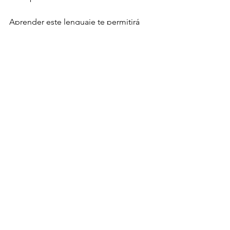
Aprender este lenguaje te permitirá 
hacer tu viaje de transformación 
personal; ese proceso fascinante que 
te permitirá expresarte en plenitud y 
ser la persona que estás destinada a 
ser.
#MónicaDelValle
#Psiconutrición
#escuchar
#lenguaje
#cuerpo
#otraoportunidad
Ver todo
Entradas recientes