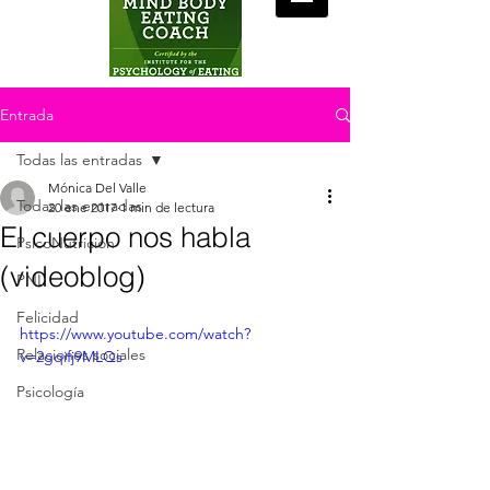
Entrada
Todas las entradas
Mónica Del Valle
Todas las entradas
20 ene 2017
1 min de lectura
El cuerpo nos habla
PsicoNutrición
(videoblog)
PNL
Felicidad
https://www.youtube.com/watch?
Relaciones sociales
v=2gqifj9MLQs
Psicología