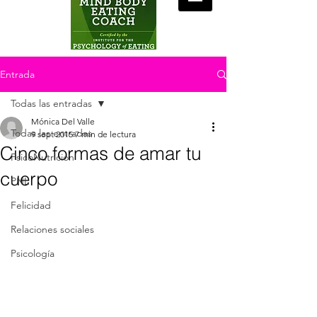
Entrada
Todas las entradas
Mónica Del Valle
Todas las entradas
9 sept 2015
7 min de lectura
Cinco formas de amar tu
PsicoNutrición
cuerpo
PNL
Felicidad
Relaciones sociales
Psicología