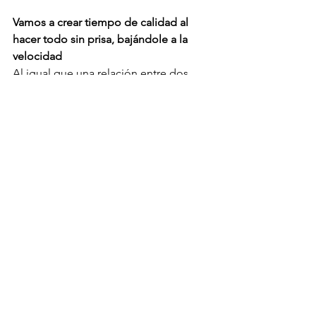
Vamos a crear tiempo de calidad al 
hacer todo sin prisa, bajándole a la 
velocidad
Al igual que una relación entre dos 
personas necesidades de calidad, lo 
mismo sucede en nuestra relación con 
el cuerpo. No llegaremos a conocer lo 
que nos da placer o lo que nos 
permite realmente relajarnos, a menos 
que nos demos el tiempo y el espacio 
para realmente conectarnos y sentir. 
Darnos el tiempo para relajarnos y 
sintonizar con nuestro cuerpo nos 
permite aprender su lenguaje que es el 
de las sensaciones. Cuanto más 
podamos estar atentos a nuestras 
sensaciones, mejor estaremos 