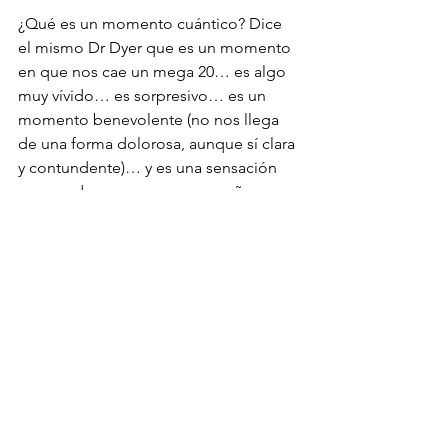
¿Qué es un momento cuántico? Dice 
el mismo Dr Dyer que es un momento 
en que nos cae un mega 20… es algo 
muy vívido… es sorpresivo… es un 
momento benevolente (no nos llega 
de una forma dolorosa, aunque sí clara 
y contundente)… y es una sensación 
que perdura, que nos acompaña 
Y cuando eso sucede y nosotros nos 
ponemos “flojitos y colaborando”, 
cuando nos suavizamos y nos 
volvemos flexibles y permitimos que la 
fuente del amor del cual provenimos 
nos habite… entonces todo empieza a 
cambiar. 
Por ejemplo… tal vez nos podamos 