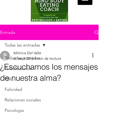
Entrada
Todas las entradas
Mónica Del Valle
Todas las entradas
30 sept 2015
4 min de lectura
¿Escuchamos los mensajes
PsicoNutrición
de nuestra alma?
PNL
Felicidad
Relaciones sociales
Psicología