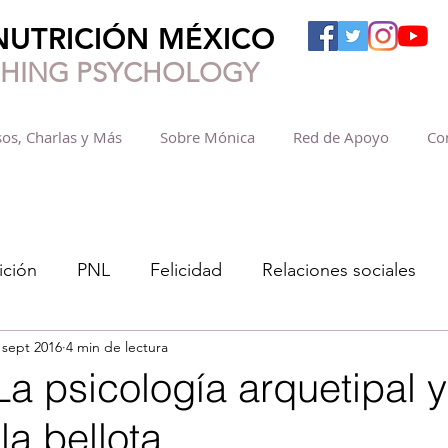
NUTRICIÓN MÉXICO
SHING PSYCHOLOGY
os, Charlas y Más
Sobre Mónica
Red de Apoyo
Co
ición
PNL
Felicidad
Relaciones sociales
 sept 2016
4 min de lectura
La psicología arquetipal y
la bellota