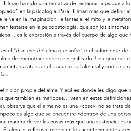
Hillman ha sido una tentativa de restaurar la psique a lo
opiado" en la psicología. Para Hillman más que definir al
 le ve en la imaginación, la fantasía, el mito y la metáfo
 manifestarse en la psicopatología, que son los síntomas 
cos… es la expresión a través del cuerpo de algo que ha
es el “discurso del alma que sufre” o el sufrimiento de s
lma de encontrar sentido o significado. Una gran parte 
an intenta atender el discurso del alma tal y como se re
ías.
efinición propia del alma. Y acá es donde les digo que 
 psique también es mariposa… vean en estas definicione
gar, observa que el alma no es una «cosa», no se trata de
ampoco es algo que se encuentre «dentro» de una person
una manera de ver las cosas más que una sustancia; es 
.  El alma es reflexiva, media en los acontecimientos y es