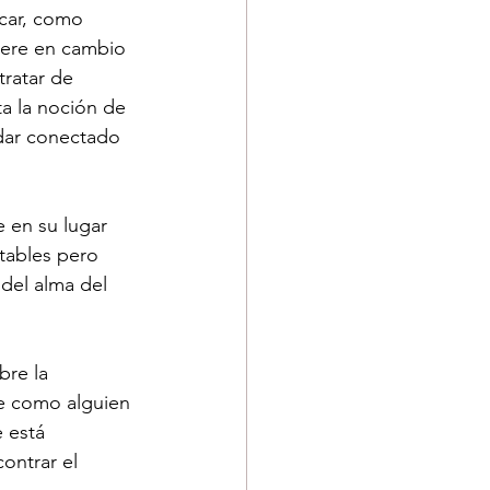
icar, como 
iere en cambio 
tratar de 
ta la noción de 
edar conectado 
 en su lugar 
tables pero 
del alma del 
re la 
te como alguien 
 está 
ontrar el 