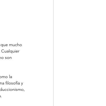
, que mucho 
 Cualquier 
no son 
como la 
 filosofía y 
reduccionismo, 
a.