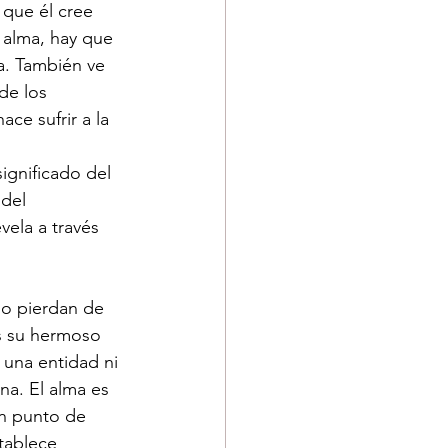
 que él cree 
 alma, hay que 
ra. También ve 
de los 
ce sufrir a la 
ignificado del 
del 
vela a través 
no pierdan de 
s su hermoso 
 una entidad ni 
a. El alma es 
un punto de 
tablece 