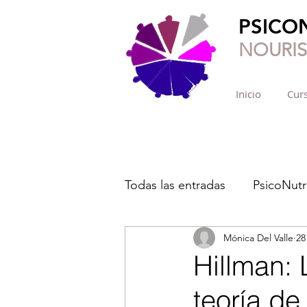
PSICO
NOURI
Inicio
Curs
Todas las entradas
PsicoNutr
Mónica Del Valle
28
Hillman: 
teoría de 