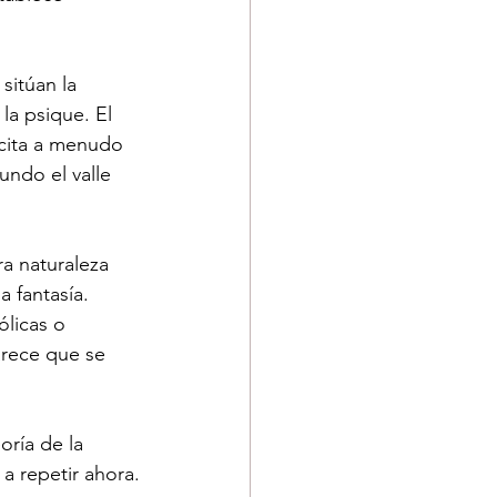
sitúan la 
la psique. El 
cita a menudo 
ndo el valle 
a naturaleza 
 fantasía.  
licas o 
arece que se 
oría de la 
 a repetir ahora.