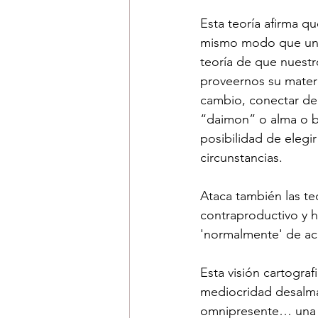
Esta teoría afirma q
mismo modo que una 
teoría de que nuestr
proveernos su materi
cambio, conectar de 
“daimon” o alma o bel
posibilidad de elegir
circunstancias.
Ataca también las teo
contraproductivo y h
'normalmente' de ac
Esta visión cartogra
mediocridad desalmad
omnipresente… una s