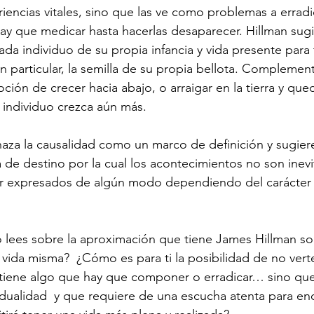
riencias vitales, sino que las ve como problemas a errad
y que medicar hasta hacerlas desaparecer. Hillman sug
da individuo de su propia infancia y vida presente para 
n particular, la semilla de su propia bellota. Complemen
oción de crecer hacia abajo, o arraigar en la tierra y qu
el individuo crezca aún más.
aza la causalidad como un marco de definición y sugiere
de destino por la cual los acontecimientos no son inevi
er expresados de algún modo dependiendo del carácter 
lees sobre la aproximación que tiene James Hillman sob
a vida misma?  ¿Cómo es para ti la posibilidad de no ver
 tiene algo que hay que componer o erradicar… sino que
dualidad  y que requiere de una escucha atenta para enc