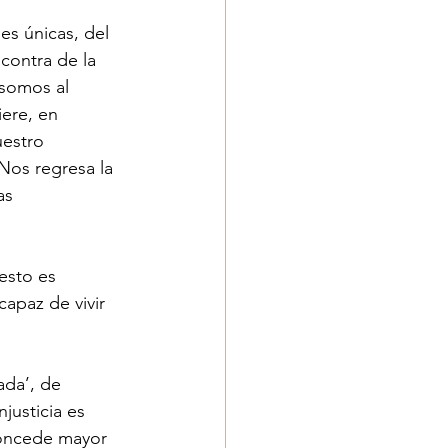
es únicas, del 
contra de la 
 somos al 
ere, en 
uestro 
 Nos regresa la 
as 
esto es 
apaz de vivir 
ada’, de 
usticia es 
concede mayor 