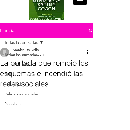
Entrada
Todas las entradas
Mónica Del Valle
Todas las entradas
28 sept 2018
3 min de lectura
La portada que rompió los
PsicoNutrición
esquemas e incendió las
PNL
redes sociales
Felicidad
Relaciones sociales
Psicología