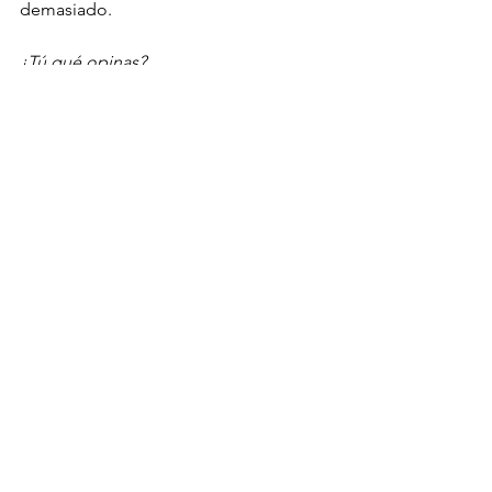
demasiado.
¿Tú qué opinas?
Si quieres mejorar la relación que 
llevas con la comida, no dejes de ver 
mi clase maestra “
Comida Espejo del 
Alma
”.
#redessociales
#Cosmopolitan
#portadaderevista
#obesidad
#psiconutrición
#TessHolliday
Ver todo
Entradas recientes