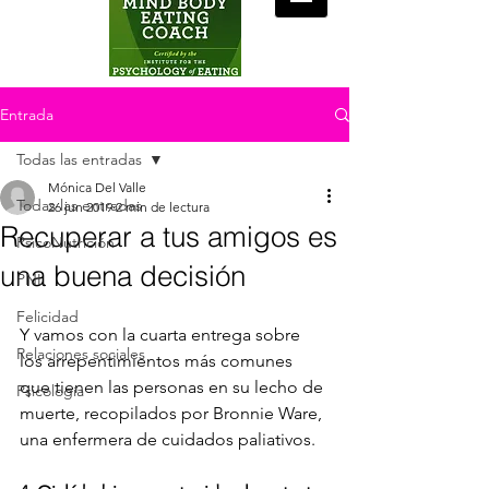
Entrada
Todas las entradas
Mónica Del Valle
Todas las entradas
26 jun 2019
2 min de lectura
Recuperar a tus amigos es
PsicoNutrición
una buena decisión
PNL
Felicidad
Y vamos con la cuarta entrega sobre 
Relaciones sociales
los arrepentimientos más comunes 
que tienen las personas en su lecho de 
Psicología
muerte, recopilados por Bronnie Ware, 
una enfermera de cuidados paliativos.