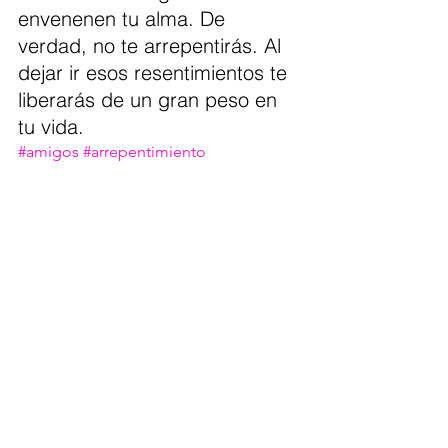
envenenen tu alma. De 
verdad, no te arrepentirás. Al 
dejar ir esos resentimientos te 
liberarás de un gran peso en 
tu vida.
#amigos
#arrepentimiento
#experiencias
#reencuentro
#hermandad
#MónicaDelValle
#psiconutrición
Ver todo
Entradas recientes