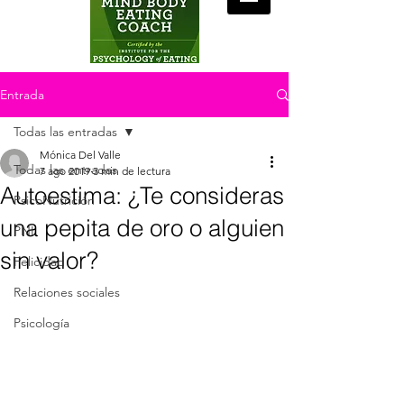
Entrada
Todas las entradas
Mónica Del Valle
Todas las entradas
7 ago 2019
3 min de lectura
Autoestima: ¿Te consideras
PsicoNutrición
una pepita de oro o alguien
PNL
sin valor?
Felicidad
Relaciones sociales
Psicología