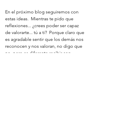
En el próximo blog seguiremos con 
estas ideas.  Mientras te pido que 
reflexiones... ¿crees poder ser capaz 
de valorarte... tú a ti?  Porque claro que 
es agradable sentir que los demás nos 
reconocen y nos valoran, no digo que 
no, pero es diferente recibir con 
agradecimiento el cariño y aceptación 
de los demás que buscar nuestro valor 
a partir de lo que creemos que los 
demás valoran de nosotros.  ¿O tú qué 
piensas?
#autoestima
#valor
#MónicaDelValle
#Psiconutrición
#desafíos
#pepitadeoro