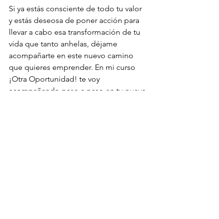
Si ya estás consciente de todo tu valor 
y estás deseosa de poner acción para 
llevar a cabo esa transformación de tu 
vida que tanto anhelas, déjame 
acompañarte en este nuevo camino 
que quieres emprender. En mi curso 
¡Otra Oportunidad! te voy 
acompañando paso a paso en tu nueva 
aventura. Sólo haz 
click aquí
 y mira lo 
que te voy a ofrecer.
#valor
#autoestima
#éxito
#fracaso
#MónicaDelValle
#Psiconutrición
#motivación