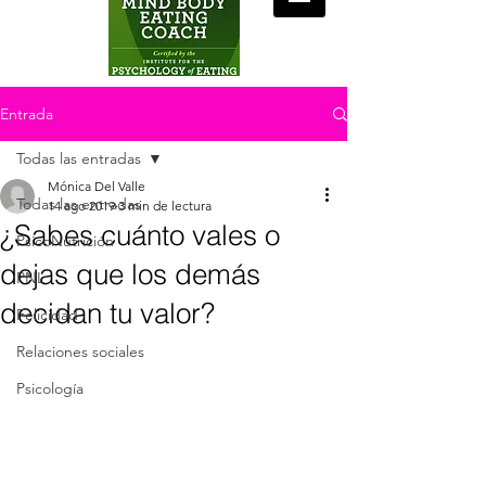
Entrada
Todas las entradas
Mónica Del Valle
Todas las entradas
14 ago 2019
3 min de lectura
¿Sabes cuánto vales o
PsicoNutrición
dejas que los demás
PNL
decidan tu valor?
Felicidad
Relaciones sociales
Psicología