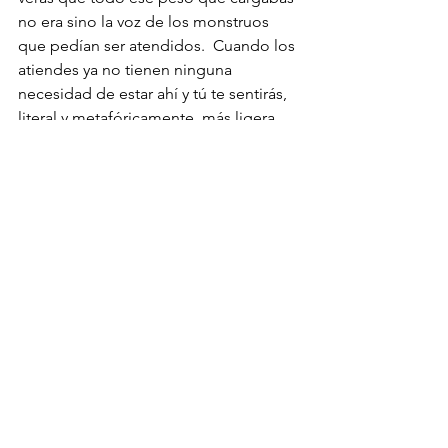
no era sino la voz de los monstruos 
que pedían ser atendidos.  Cuando los 
atiendes ya no tienen ninguna 
necesidad de estar ahí y tú te sentirás, 
literal y metafóricamente, más ligera.
Disfruta de una vida más ligera, en 
todos los aspectos, cuerpo, mente, 
alma, espíritu y corazón.
En mi curso Vive Ligera irás 
descubriendo nuevas formas de 
relacionarte contigo. Haz 
click aquí
para conocerlo con mayor 
profundidad.
Verás que tus monstruos no son tan 
grandes y aprenderás a escuchar su 