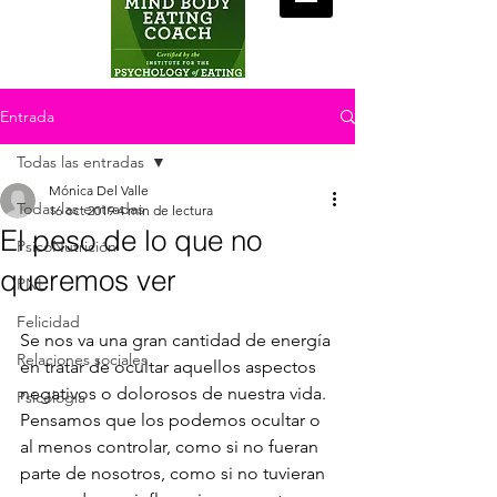
Entrada
Todas las entradas
Mónica Del Valle
Todas las entradas
16 oct 2019
4 min de lectura
El peso de lo que no
PsicoNutrición
queremos ver
PNL
Felicidad
Se nos va una gran cantidad de energía 
Relaciones sociales
en tratar de ocultar aquellos aspectos 
negativos o dolorosos de nuestra vida.  
Psicología
Pensamos que los podemos ocultar o 
al menos controlar, como si no fueran 
parte de nosotros, como si no tuvieran 