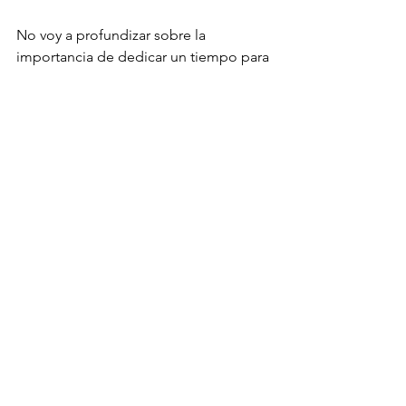
No voy a profundizar sobre la 
importancia de dedicar un tiempo para 
hablar con la pareja o tener citas sin 
que vaya toda la familia. Basta con 
decirte que no te va a agradar el 
despertar un día al lado de un 
desconocido.
5.- VIDA SOCIAL
A menos de que le hayas hecho caso a 
Roberto Carlos, y tengas un millón de 
amigos, o que tengas a la amiga 
aspiradora, que quiere tu atención 
todo el tiempo, esta área no 
representa un gran problema, ya que, 
casi con seguridad, tu grupo de 
amigos también estarán haciendo 