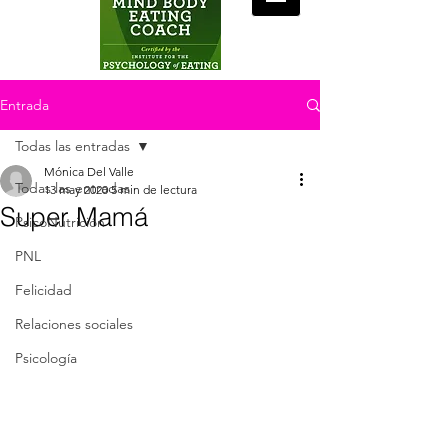
Entrada
Todas las entradas
Mónica Del Valle
Todas las entradas
13 may 2020
5 min de lectura
Super Mamá
PsicoNutrición
PNL
Felicidad
Relaciones sociales
Psicología