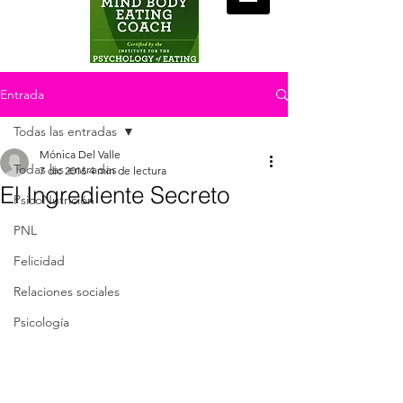
Entrada
Todas las entradas
Mónica Del Valle
Todas las entradas
7 dic 2016
4 min de lectura
El Ingrediente Secreto
PsicoNutrición
PNL
Felicidad
Relaciones sociales
Psicología