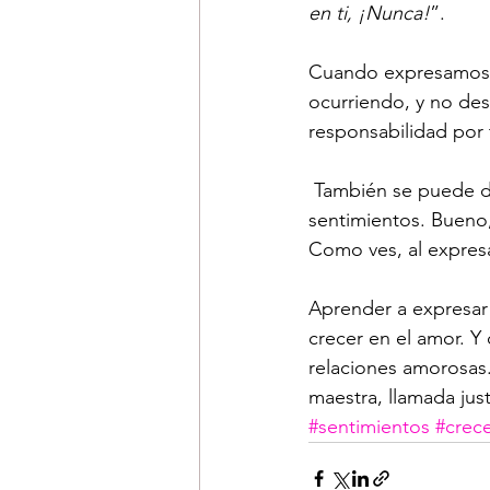
en ti, ¡Nunca!
”.
Cuando expresamos c
ocurriendo, y no desc
responsabilidad por 
 También se puede dar el caso de que  alguna persona no tome a bien que expreses tus 
sentimientos. Bueno
Como ves, al expresa
Aprender a expresar 
crecer en el amor. 
relaciones amorosas.
maestra, llamada jus
#sentimientos
#crec