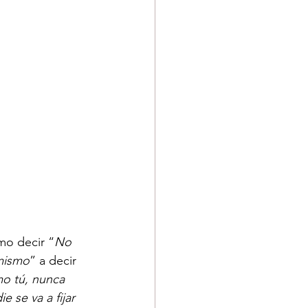
mo decir “
No 
 mismo
” a decir 
mo tú, nunca 
se va a fijar 