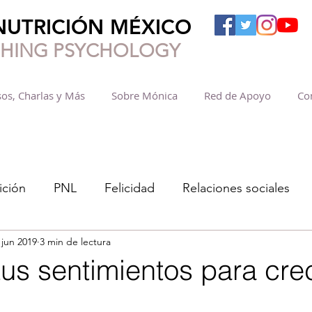
NUTRICIÓN MÉXICO
SHING PSYCHOLOGY
os, Charlas y Más
Sobre Mónica
Red de Apoyo
Co
ición
PNL
Felicidad
Relaciones sociales
 jun 2019
3 min de lectura
us sentimientos para cre