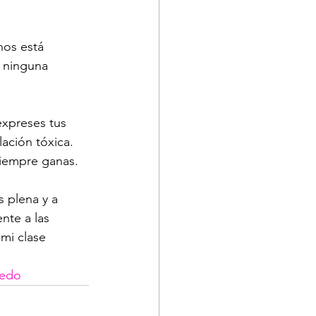
os está 
r ninguna 
ación tóxica. 
siempre ganas.
 plena y a 
nte a las 
mi clase 
edo