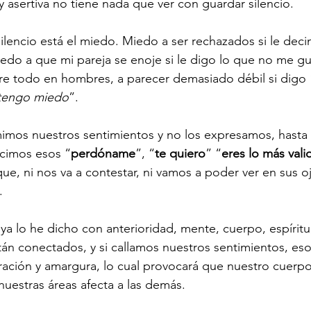
y asertiva no tiene nada que ver con guardar silencio.
silencio está el miedo. Miedo a ser rechazados si le deci
do a que mi pareja se enoje si le digo lo que no me gu
re todo en hombres, a parecer demasiado débil si digo 
tengo miedo
”.
imos nuestros sentimientos y no los expresamos, hasta
ecimos esos “
perdóname
”, “
te quiero
” “
eres lo más vali
ue, ni nos va a contestar, ni vamos a poder ver en sus oj
.
ya lo he dicho con anterioridad, mente, cuerpo, espíritu
án conectados, y si callamos nuestros sentimientos, eso 
ración y amargura, lo cual provocará que nuestro cuerp
nuestras áreas afecta a las demás.