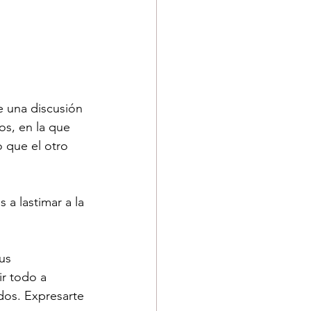
e una discusión 
os, en la que 
 que el otro 
a lastimar a la 
us 
ir todo a 
os. Expresarte 