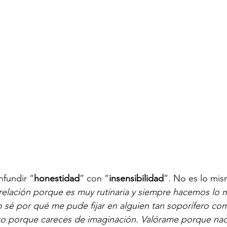
nfundir “
honestidad
” con “
insensibilidad
”. No es lo mis
a relación porque es muy rutinaria y siempre hacemos lo
no sé por qué me pude fijar en alguien tan soporífero co
o porque careces de imaginación. Valórame porque nadie 