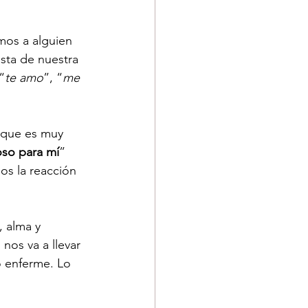
mos a alguien 
sta de nuestra 
“
te amo
”, “
me 
 que es muy 
oso para mí
” 
os la reacción 
, alma y 
nos va a llevar 
o enferme. Lo 