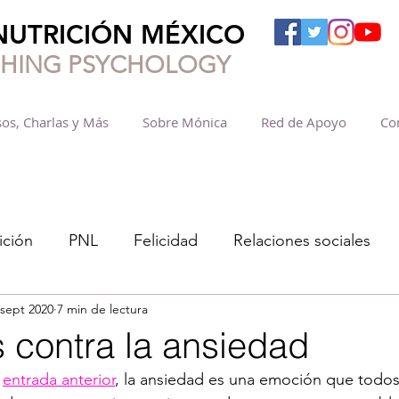
NUTRICIÓN MÉXICO
SHING PSYCHOLOGY
os, Charlas y Más
Sobre Mónica
Red de Apoyo
Co
ición
PNL
Felicidad
Relaciones sociales
 sept 2020
7 min de lectura
s contra la ansiedad
 
entrada anterior
, la ansiedad es una emoción que todos