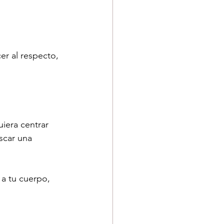
r al respecto, 
iera centrar 
scar una 
 a tu cuerpo, 