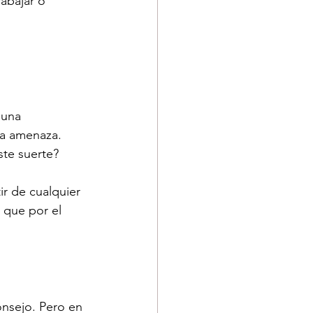
rabajar o 
 una 
na amenaza. 
ste suerte?
ir de cualquier 
 que por el 
onsejo. Pero en 