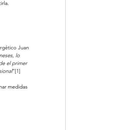
rla.
rgético Juan 
eses, lo 
de el primer 
ional
”
[1]
mar medidas 