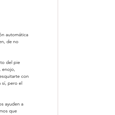
ión automática 
ien, de no 
to del pie 
, enojo, 
esquitarte con 
 sí, pero el 
os ayuden a 
emos que 