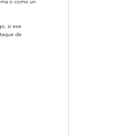
lema o como un 
o, si ese 
ataque de 