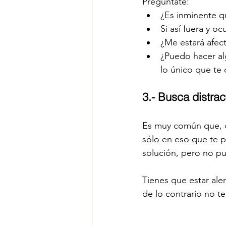
Pregúntate:
¿Es inminente q
Si así fuera y o
¿Me estará afec
¿Puedo hacer al
lo único que te q
3.- Busca distrac
Es muy común que, c
sólo en eso que te 
solución, pero no pu
Tienes que estar ale
de lo contrario no t