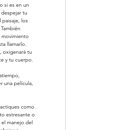
o si es en un 
 despejar tu 
paisaje, los 
. También 
o movimiento 
a llamarlo. 
, oxigenará tu 
te y tu cuerpo.
atiempo, 
r una película, 
practiques como 
to estresante o 
 el manejo del 