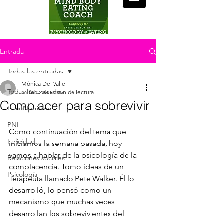
Entrada
Todas las entradas
Mónica Del Valle
Todas las entradas
26 feb 2020
2 min de lectura
Complacer para sobrevivir
PsicoNutrición
PNL
Como continuación del tema que 
Felicidad
iniciamos la semana pasada, hoy 
vamos a hablar de la psicología de la 
Relaciones sociales
complacencia. Tomo ideas de un 
Psicología
Terapeuta llamado Pete Walker. Él lo 
desarrolló, lo pensó como un 
mecanismo que muchas veces 
desarrollan los sobrevivientes del 