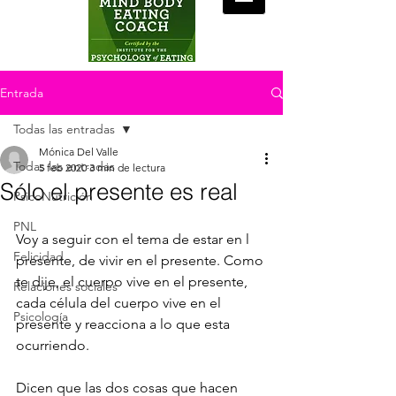
Entrada
Todas las entradas
Mónica Del Valle
Todas las entradas
5 feb 2020
3 min de lectura
Sólo el presente es real
PsicoNutrición
PNL
Voy a seguir con el tema de estar en l 
Felicidad
presente, de vivir en el presente. Como 
te dije, el cuerpo vive en el presente, 
Relaciones sociales
cada célula del cuerpo vive en el 
Psicología
presente y reacciona a lo que esta 
ocurriendo. 
Dicen que las dos cosas que hacen 