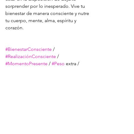
sorprender por lo inesperado. Vive tu 
bienestar de manera consciente y nutre 
tu cuerpo, mente, alma, espíritu y 
corazón.
#BienestarConsciente
 / 
#RealizaciónConsciente
 / 
#MomentoPresente
 / 
#Peso
 extra / 
#felicidad
Felicidad
PNL