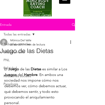
Entrada
Todas las entradas
Mónica Del Valle
Todas las entradas
28 abr 2017
1 min de lectura
Juego de las Dietas
PsicoNutrición
PNL
Felicidad
El 
Juego
 de las 
Dietas
 es similar a Los 
Juegos
 del 
Hambre
. En ambos una 
Relaciones sociales
sociedad nos impone cómo nos 
Psicología
debemos ver, cómo debemos actuar, 
qué debemos sentir, y todo esto 
provocando el aniquilamiento 
personal.