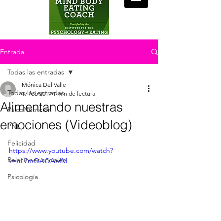
Entrada
Todas las entradas
Mónica Del Valle
Todas las entradas
17 feb 2017
1 min de lectura
Alimentando nuestras
PsicoNutrición
emociones (Videoblog)
PNL
Felicidad
https://www.youtube.com/watch?
Relaciones sociales
v=pL7mOAQAefM
Psicología